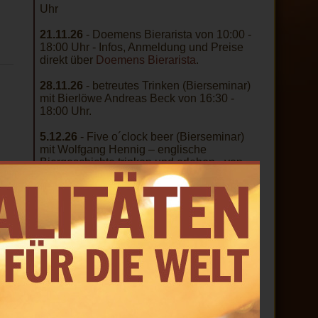
Uhr
21.11.26
- Doemens Bierarista von 10:00 -
18:00 Uhr - Infos, Anmeldung und Preise
direkt über
Doemens Bierarista
.
28.11.26
- betreutes Trinken (Bierseminar)
mit Bierlöwe Andreas Beck von 16:30 -
18:00 Uhr.
5.12.26
- Five o´clock beer (Bierseminar)
mit Wolfgang Hennig – englische
Biergeschichte trinken und erleben - von
17:00 - 18:30 Uhr.
11.-12.12.26
- MasterClass Craft Brewer
(IHK) IV - 13.000 Jahre Bier - Infos und
Anmeldung
hier
12.12.26
- Biertour für Einzelpersonen und
Kleingruppen von 13:00 - ca. 16:00 Uhr.
15.-20.3.27
- Zertifikatslehrgang
Bierbotschafter (IHK) in Lahnstein und
Koblenz - Infos und Anmeldung