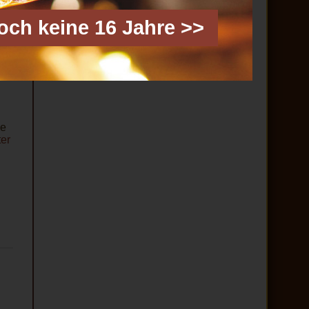
noch keine 16 Jahre >>
ie
ter