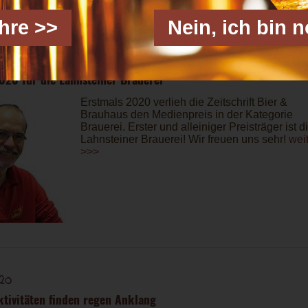
ahre >>
Nein, ich bin 
020
020 für die Lahnsteiner Brauerei
Erstmals 2020 verlieh die Zeitschrift Bier &
Brauhaus den Medienpreis in der Kategorie
Brauerei. Erster und alleiniger Preisträger ist d
Lahnsteiner Brauerei! Wir freuen uns sehr!
wei
>>>
20
ktivitäten finden regen Anklang