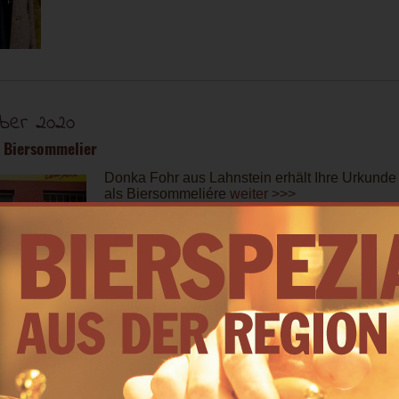
ber 2020
 Biersommelier
Donka Fohr aus Lahnstein erhält Ihre Urkunde
als Biersommeliére
weiter >>>
er 2020
en aber wahr - Dr. Rainer Fohr wird 85 Jahr