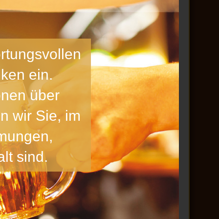
Gastronomisches Bildungszentrum
Koblenz
.
Veranstaltungsort
im
Schalander
der
ortungsvollen
Lahnsteiner Brauerei
Sandgasse 1
ken ein.
56112 Lahnstein
onen über
n wir Sie, im
mmungen,
m
lt sind.