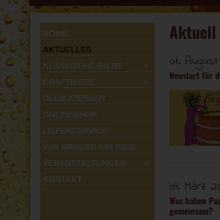
Aktuell
HOME
AKTUELLES
01. August
KLASSISCHE BIERE
Neustart für d
CRAFTBIERE
DELIKATESSEN
ONLINESHOP
LIEFERSERVICE
WIR BRAUEN IHR BIER
VERANSTALTUNGEN
KONTAKT
09. März 2
Was haben Paz
gemeinsam?