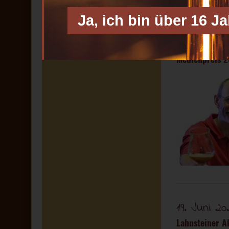
Ja, ich bin über 16 J
30. Juni 2
Medienpreis 2
19. Juni 20
Lahnsteiner A