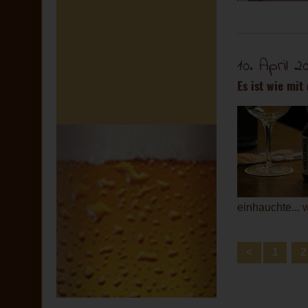
10. April 2
Es ist wie mi
einhauchte...
w
<
1
2