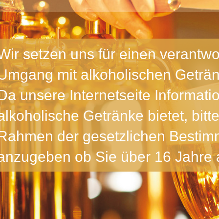
Seniorchef der Lahnsteiner Brauerei feierte seinen
Ehrentag in seinem Lieblingssessel - dem des Chefs
weiter >>>
Wir setzen uns für einen verantw
Umgang mit alkoholischen Geträn
Da unsere Internetseite Informati
20
alkoholische Getränke bietet, bitte
ier!
Rahmen der gesetzlichen Besti
Erneut eine Medaille für die Lahnsteiner Brauerei bei
International Craft Beer Award 2020
weiter >>>
anzugeben ob Sie über 16 Jahre a