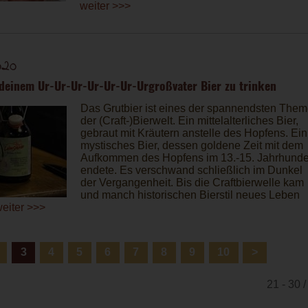
weiter >>>
020
t deinem Ur-Ur-Ur-Ur-Ur-Ur-Urgroßvater Bier zu trinken
Das Grutbier ist eines der spannendsten The
der (Craft-)Bierwelt. Ein mittelalterliches Bier,
gebraut mit Kräutern anstelle des Hopfens. Ein
mystisches Bier, dessen goldene Zeit mit dem
Aufkommen des Hopfens im 13.-15. Jahrhunde
endete. Es verschwand schließlich im Dunkel
der Vergangenheit. Bis die Craftbierwelle kam
und manch historischen Bierstil neues Leben
eiter >>>
3
4
5
6
7
8
9
10
>
21 - 30 /