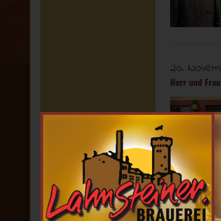
20. Novem
Herr und Frau
02. Oktob
Kaum zu glaub