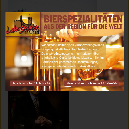
Typisches Beispiel einer Craftbierbrauerei: Beaus All
Natural Brewing Company in Vamkleek Hill, Ontario,
Wir setzen uns für einen verantwortungsvollen
Kanada. Bild: www.beaus.ca
Umgang mit alkoholischen Getränken ein.
Da unsere Internetseite Informationen über
alkoholische Getränke bietet, bitten wir Sie, im
Rahmen der gesetzlichen Bestimmungen,
anzugeben ob Sie über 16 Jahre alt sind.
Ja, ich bin über 16 Jahre >>
Nein, ich bin noch keine 16 Jahre >>