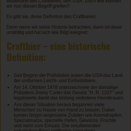
Mutterland des Craftbieres, den USA. Doch wie können
wir nun diesen Begriff greifen?
Es gibt sie, diese Definition des Craftbieres.
Denn wenn wir seine Historie betrachten, dann ist diese
unstrittig und hat sich wie folgt ereignet:
Craftbier – eine historische
Definition:
Seit Beginn der Prohibition waren die USA das Land
der uniformen Leicht- und Einheitsbiere.
Am 14. Oktober 1978 unterzeichnete der damalige
Präsident Jimmy Carter das Gesetz "H. R. 1337" und
legalisierte damit das bislang verbotene Heimbrauen.
Aus dieser Situation heraus begannen viele
Menschen zu Hause von Hand zu brauen. Dabei
kamen längst vergessene Zutaten wie Aromahopfen,
Spezialmalze, spezielle Hefen, Gewürze, Früchte
und mehr zum Einsatz. Die resultierenden
naturtrüben Biere eröffneten ungeahnte