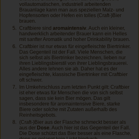
vollautomatischen, industriell arbeitenden
Brauanlage kann man aus speziellen Malz- und
Hopfensorten oder Hefen ein tolles (Craft-)Bier
brauen.
Craftbiere sind
aromaintensiv
. Auch ein kleiner,
handwerklich arbeitender Brauer kann ein Helles
mit sanfter Aromatik und hoher Drinkability brauen.
Craftbier ist nur etwas für eingefleischte Biertrinker.
Das Gegenteil ist der Fall. Viele Menschen, die
sich selbst als Biertrinker bezeichnen, lieben nur
ihren Lieblingsbierstil von ihrer Lieblingsbrauerei.
Alles andere lehnen sie ab. Daher hat es der
eingefleischte, klassische Biertrinker mit Craftbier
oft schwer.
Im Umkehrschluss zum letzten Punkt gilt: Craftbier
ist eher etwas für Menschen die von sich selbst
sagen, dass sie kein Bier mögen. Das gilt
insbesondere für aromaintensive Biere, starke
Biere oder solche mit Zutaten außerhalb des
Reinheitsgebots.
(Craft-)Bier aus der Flasche schmeckt besser als
aus der
Dose
. Auch hier ist das Gegenteil der Fall.
Die Dose schützt das Bier besser als eine Flasche,
denn es gelangt kein Licht hindurch.